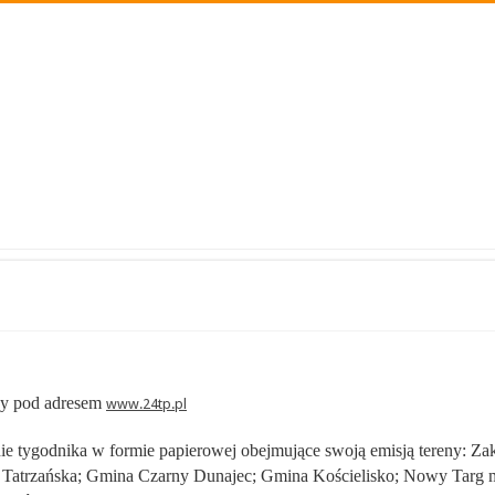
ny pod adresem
www.24tp.pl
e tygodnika w formie papierowej obejmujące swoją emisją tereny: Zako
atrzańska; Gmina Czarny Dunajec; Gmina Kościelisko; Nowy Targ mia