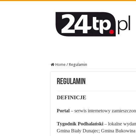
Home
/
Regulamin
Regulamin
DEFINICJE
Portal
– serwis internetowy zamieszczo
Tygodnik Podhalański
– lokalne wydani
Gmina Biały Dunajec; Gmina Bukowina T