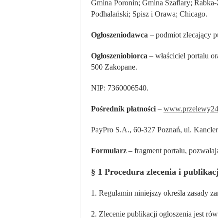
Gmina Poronin; Gmina Szaflary; Rabka-
Podhalański; Spisz i Orawa; Chicago.
Ogłoszeniodawca
– podmiot zlecający pu
Ogłoszeniobiorca
– właściciel portalu 
500 Zakopane.
NIP: 7360006540.
Pośrednik płatności
–
www.przelewy24
PayPro S.A., 60-327 Poznań, ul. Kanc
Formularz
– fragment portalu, pozwala
§ 1 Procedura zlecenia i publikacj
1. Regulamin niniejszy określa zasady 
2. Zlecenie publikacji ogłoszenia jest r