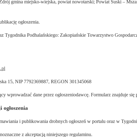
Zdrój gmina miejsko-wiejska, powiat nowotarski; Powiat Suski – Ms
blikację ogłoszenia.
oraz Tygodnika Podhalańskiego: Zakopiańskie Towarzystwo Gospodarcze
.pl
lerska 15, NIP 7792369887, REGON 301345068
jący wprowadzać dane przez ogłoszeniodawcę. Formularz znajduje się
i ogłoszenia
zamawiania i publikowania drobnych ogłoszeń w portalu oraz w Tygodn
ównoznaczne z akceptacją niniejszego regulaminu.