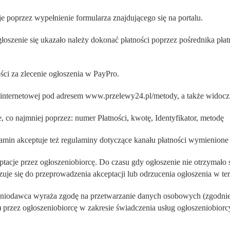
uje poprzez wypełnienie formularza znajdującego się na portalu.
ogłoszenie się ukazało należy dokonać płatności poprzez pośrednika płat
ści za zlecenie ogłoszenia
w PayPro.
ie internetowej pod adresem www.przelewy24.pl/metody, a także widoc
, co najmniej poprzez: numer Płatności, kwotę, Identyfikator, metodę
amin akceptuje też regulaminy dotyczące kanału płatności wymienione 
tacje przez ogłoszeniobiorcę. Do czasu gdy ogłoszenie nie otrzymało 
je się do przeprowadzenia akceptacji lub odrzucenia ogłoszenia w term
zeniodawca wyraża zgodę na przetwarzanie danych osobowych (zgodnie 
rzez ogłoszeniobiorcę w zakresie świadczenia usług ogłoszeniobiorc