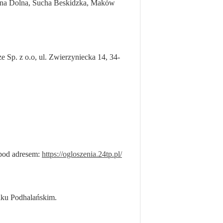
zana Dolna, Sucha Beskidzka, Maków
 Sp. z o.o, ul. Zwierzyniecka 14, 34-
 pod adresem:
https://ogloszenia.24tp.pl/
iku Podhalańskim.