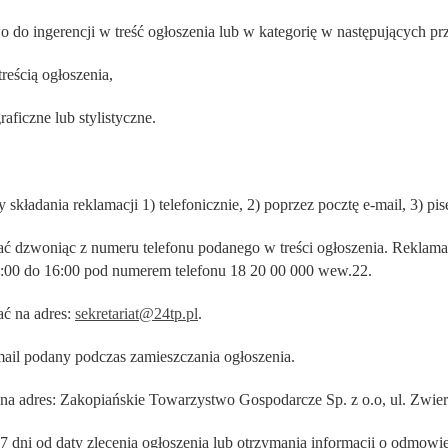
o do ingerencji w treść ogłoszenia lub w kategorię w następujących p
reścią ogłoszenia,
raficzne lub stylistyczne.
składania reklamacji 1) telefonicznie, 2) poprzez pocztę e-mail, 3) pi
zać dzwoniąc z numeru telefonu podanego w treści ogłoszenia. Reklama
9:00 do 16:00 pod numerem telefonu 18 20 00 000 wew.22.
ać na adres:
sekretariat@24tp.pl
.
il podany podczas zamieszczania ogłoszenia.
 na adres: Zakopiańskie Towarzystwo Gospodarcze Sp. z o.o, ul. Zwie
7 dni od daty zlecenia ogłoszenia lub otrzymania informacji o odmowie