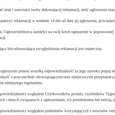
ać imię i nazwisko osoby dokonującej reklamacji, treść ogłoszenia ora
zpatrzyć reklamację w terminie 14 dni od daty jej zgłoszenia, powiada
i, Ogłoszeniobiorca zamieści na swój koszt ogłoszenie w poprawione
cji.
ąca lub odmawiająca uwzględnienia reklamacji jest ostateczna.
głoszenie ponosi wszelką odpowiedzialność za jego szeroko pojętą tr
 zgodność z powszechnie obowiązującymi oraz miejscowymi przepisami 
mi niniejszego regulaminu.
odpowiedzialności względem Użytkowników portalu, czytelników Tygod
ch i innych związanych z ogłoszeniami, ich przedmiotem lub treścią, p
odpowiedzialności względem podmiotów korzystających z serwisów cele