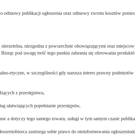
awo odmowy publikacji ogłoszenia oraz odmowy zwrotu kosztów ponie
a, nierzetelna, niezgodna z powszechnie obowiązującymi oraz miejscow
 Biorąc pod uwagę treść tego punktu zabrania się oferowania produktó
ralno-etyczne, w szczególności gdy narusza interes prawny podmiotów 
zących z przestępstwa,
ug ułatwiających popełnianie przestępstw,
dane a dotyczy tego samego towaru, usługi w tym samym czasie publikac
szeniobiorca zastrzega sobie prawo do nieinformowania ogłoszeniod