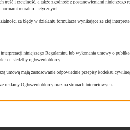
ich treść i rzetelność, a także zgodność z postanowieniami niniejszeg
 normami moralno – etycznymi.
alności za błędy w działaniu formularza wynikające ze złej interpretac
 interpretacji niniejszego Regulaminu lub wykonania umowy o publika
jscu siedziby ogłoszeniobiorcy.
jszą umową mają zastosowanie odpowiednie przepisy kodeksu cywilne
ze reklamy Ogłoszeniobiorcy oraz na stronach internetowych.